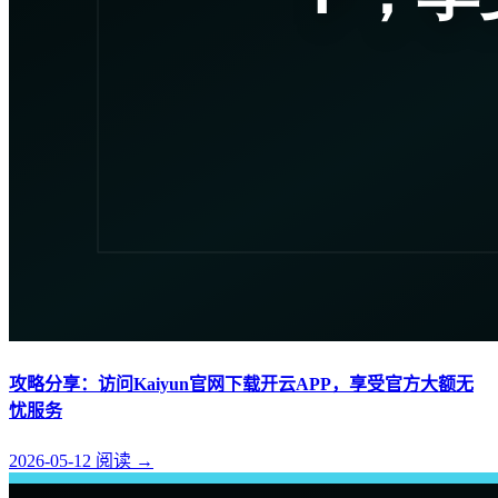
攻略分享：访问Kaiyun官网下载开云APP，享受官方大额无
忧服务
2026-05-12
阅读
→