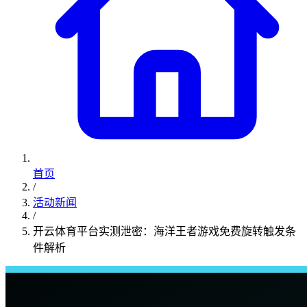
首页
/
活动新闻
/
开云体育平台实测泄密：海洋王者游戏免费旋转触发条
件解析