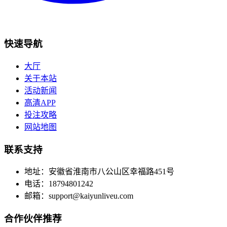
快速导航
大厅
关于本站
活动新闻
高清APP
投注攻略
网站地图
联系支持
地址：安徽省淮南市八公山区幸福路451号
电话：18794801242
邮箱：
support@kaiyunliveu.com
合作伙伴推荐