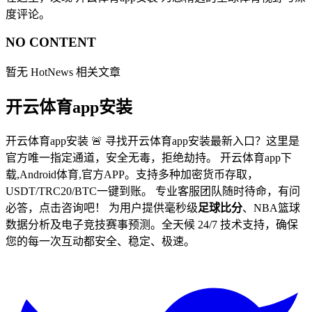
度评论。
NO CONTENT
暂无 HotNews 相关文章
开云体育app安装
开云体育app安装 🚨 寻找开云体育app安装最新入口？这里是
官方唯一指定通道，安全无毒，拒绝劫持。 开云体育app下
载,Android体育,官方APP。支持多种加密货币存取，
USDT/TRC20/BTC一键到账。 专业客服团队随时待命，有问
必答，点击咨询吧！ 为用户提供毫秒级
足球比分
、NBA篮球
数据分析及电子竞技赛事预测。全天候 24/7 技术支持，确保
您的每一次互动都安全、稳定、极速。