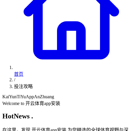
首页
/
投注攻略
KaiYunTiYuAppAnZhuang
Welcome to 开云体育app安装
HotNews
.
在这里，发现 开云体育app安装 为您精选的全球体育视野与深