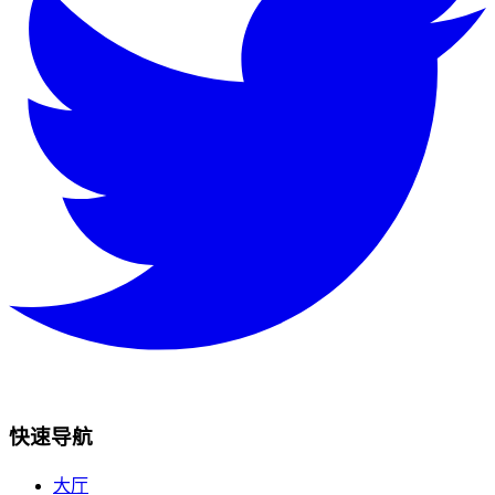
快速导航
大厅